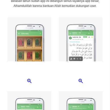
Belasan tahun sudah app ini dibangun serius layaknya app besar,
Alhamdulillah karena bantuan Allah kemudian dukungan user.
62.000 hadits dari 9 kitab
Highlight, note, share, copy
termasyhur
hadits
zoom_in
zoom_in