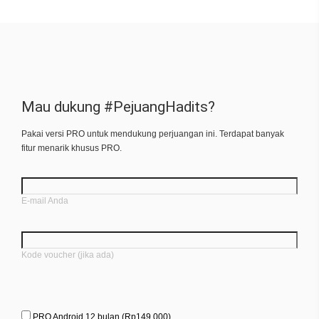
Mau dukung #PejuangHadits?
Pakai versi PRO untuk mendukung perjuangan ini. Terdapat banyak
fitur menarik khusus PRO.
E-mail Anda
Kode voucher (jika ada)
PRO Android 12 bulan (Rp149.000)