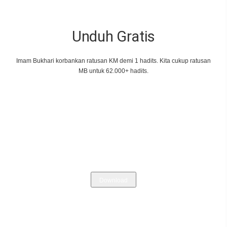
Unduh Gratis
Imam Bukhari korbankan ratusan KM demi 1 hadits. Kita cukup ratusan
MB untuk 62.000+ hadits.
SMARTPHONE, TABLET
Android
Google Play
Download
IPHONE, IPAD