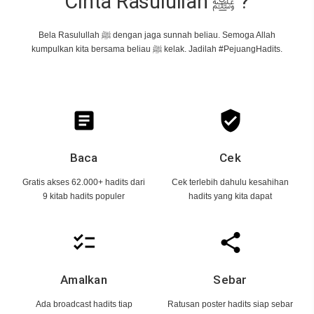
Cinta Rasulullah ﷺ ?
Bela Rasulullah ﷺ dengan jaga sunnah beliau. Semoga Allah
kumpulkan kita bersama beliau ﷺ kelak. Jadilah #PejuangHadits.
article
verified_user
Baca
Cek
Gratis akses 62.000+ hadits dari
Cek terlebih dahulu kesahihan
9 kitab hadits populer
hadits yang kita dapat
checklist
share
Amalkan
Sebar
Ada broadcast hadits tiap
Ratusan poster hadits siap sebar